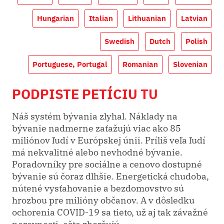
Hungarian
Italian
Lithuanian
Latvian
Swedish
Dutch
Polish
Portuguese, Portugal
Romanian
Slovenian
PODPISTE PETÍCIU TU
Náš systém bývania zlyhal. Náklady na
bývanie nadmerne zaťažujú viac ako 85
miliónov ľudí v Európskej únii. Príliš veľa ľudí
má nekvalitné alebo nevhodné bývanie.
Poradovníky pre sociálne a cenovo dostupné
bývanie sú čoraz dlhšie. Energetická chudoba,
nútené vysťahovanie a bezdomovstvo sú
hrozbou pre milióny občanov. A v dôsledku
ochorenia COVID-19 sa tieto, už aj tak závažné
nerovnosti, ešte zhoršujú.