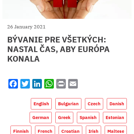
26 January 2021
BÝVANIE PRE VŠETKÝCH:
NASTAL ČAS, ABY EURÓPA
KONALA
Facebook
Twitter
LinkedIn
WhatsApp
Print
Email
English
Bulgarian
Czech
Danish
German
Greek
Spanish
Estonian
Finnish
French
Croatian
Irish
Maltese