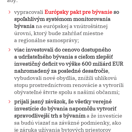
vypracovali
Európsky pakt pre bývanie
so
spoľahlivým systémom monitorovania
bývania
na európskej a vnútroštátnej
úrovni, ktorý bude zahŕňať miestne
a regionálne samosprávy;
viac investovali do cenovo dostupného
a udržateľného bývania s cieľom zlepšiť
investičný deficit vo výške 600 miliárd EUR
nahromadený za posledné desaťročie
,
vybudovali nové obydlia, znížili uhlíkovú
stopu prostredníctvom renovácie a vytvorili
obývateľné štvrte spolu s našimi občanmi;
prijali jasný záväzok, že všetky verejné
investície do bývania napomôžu vytvoriť
spravodlivejší trh s bývaním
a že investície
sa budú viazať na záväzné podmienky, ako
je záruka užívania bytových priestorov