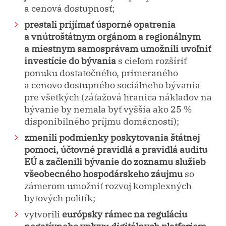
a cenová dostupnosť;
prestali prijímať úsporné opatrenia
a vnútroštátnym orgánom a regionálnym
a miestnym samosprávam umožnili uvoľniť
investície do bývania
s cieľom rozšíriť
ponuku dostatočného, primeraného
a cenovo dostupného sociálneho bývania
pre všetkých (záťažová hranica nákladov na
bývanie by nemala byť vyššia ako 25 %
disponibilného príjmu domácnosti);
zmenili podmienky poskytovania štátnej
pomoci, účtovné pravidlá a pravidlá auditu
EÚ a začlenili bývanie do zoznamu služieb
všeobecného hospodárskeho záujmu
so
zámerom umožniť rozvoj komplexných
bytových politík;
vytvorili
európsky rámec na reguláciu
negatívneho vplyvu digitálnych platforiem