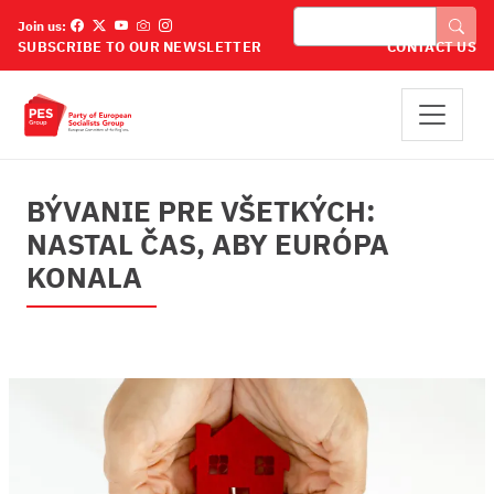
Skočiť na hlavný obsah
Vyhľadávanie
Join us:
SUBSCRIBE TO OUR NEWSLETTER
CONTACT US
BÝVANIE PRE VŠETKÝCH:
NASTAL ČAS, ABY EURÓPA
KONALA