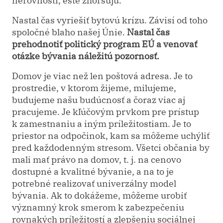
Nastal čas vyriešiť bytovú krízu. Závisí od toho
spoločné blaho našej Únie.
Nastal čas
prehodnotiť politický program EÚ a venovať
otázke bývania náležitú pozornosť.
Domov je viac než len poštová adresa. Je to
prostredie, v ktorom žijeme, milujeme,
budujeme našu budúcnosť a čoraz viac aj
pracujeme. Je kľúčovým prvkom pre prístup
k zamestnaniu a iným príležitostiam. Je to
priestor na odpočinok, kam sa môžeme uchýliť
pred každodenným stresom. Všetci občania by
mali mať právo na domov, t. j. na cenovo
dostupné a kvalitné bývanie, a na to je
potrebné realizovať univerzálny model
bývania. Ak to dokážeme, môžeme urobiť
významný krok smerom k zabezpečeniu
rovnakých príležitostí a zlepšeniu sociálnej