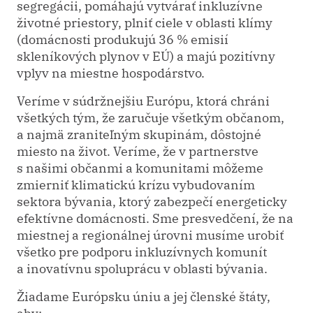
segregácii, pomáhajú vytvárať inkluzívne
životné priestory, plniť ciele v oblasti klímy
(domácnosti produkujú 36 % emisií
skleníkových plynov v EÚ) a majú pozitívny
vplyv na miestne hospodárstvo.
Veríme v súdržnejšiu Európu, ktorá chráni
všetkých tým, že zaručuje všetkým občanom,
a najmä zraniteľným skupinám, dôstojné
miesto na život. Veríme, že v partnerstve
s našimi občanmi a komunitami môžeme
zmierniť klimatickú krízu vybudovaním
sektora bývania, ktorý zabezpečí energeticky
efektívne domácnosti. Sme presvedčení, že na
miestnej a regionálnej úrovni musíme urobiť
všetko pre podporu inkluzívnych komunít
a inovatívnu spoluprácu v oblasti bývania.
Žiadame Európsku úniu a jej členské štáty,
aby: