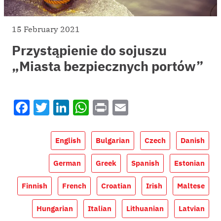
15 February 2021
Przystąpienie do sojuszu
„Miasta bezpiecznych portów”
Facebook
Twitter
LinkedIn
WhatsApp
Print
Email
English
Bulgarian
Czech
Danish
German
Greek
Spanish
Estonian
Finnish
French
Croatian
Irish
Maltese
Hungarian
Italian
Lithuanian
Latvian