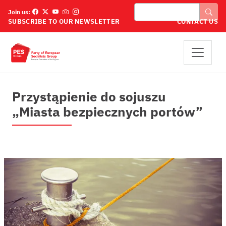
Przejdź do treści
Szukaj
Join us:
SUBSCRIBE TO OUR NEWSLETTER
CONTACT US
Przystąpienie do sojuszu
„Miasta bezpiecznych portów”